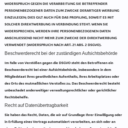
WIDERSPRUCH GEGEN DIE VERARBEITUNG SIE BETREFFENDER
PERSONENBEZOGENER DATEN ZUM ZWECKE DERARTIGER WERBUNG
EINZULEGEN; DIES GILT AUCH FÜR DAS PROFILING, SOWEIT ES MIT
SOLCHER DIREKTWERBUNG IN VERBINDUNG STEHT. WENN SIE
WIDERSPRECHEN, WERDEN IHRE PERSONENBEZOGENEN DATEN
ANSCHLIESSEND NICHT MEHR ZUM ZWECKE DER DIREKTWERBUNG
VERWENDET (WIDERSPRUCH NACH ART. 21 ABS. 2 DSGVO).
Beschwerde­recht bei der zuständigen Aufsichts­behörde
Im Falle von Verstößen gegen die DSGVO steht den Betroffenen ein
Beschwerderecht bei einer Aufsichtsbehörde, insbesondere in dem
Mitgliedstaat ihres gewöhnlichen Aufenthalts, ihres Arbeitsplatzes oder
des Orts des mutmaßlichen Verstoßes zu. Das Beschwerderecht besteht
unbeschadet anderweitiger verwaltungsrechtlicher oder gerichtlicher
Rechtsbehelfe.
Recht auf Daten­übertrag­barkeit
Sie haben das Recht, Daten, die wir auf Grundlage Ihrer Einwilligung oder
in Erfüllung eines Vertrags automatisiert verarbeiten, an sich oder an