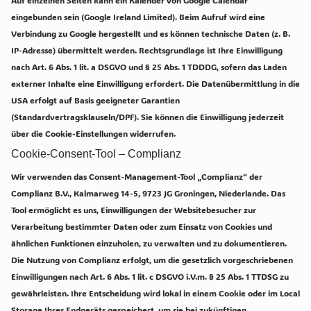
eingebunden sein (Google Ireland Limited). Beim Aufruf wird eine
Verbindung zu Google hergestellt und es können technische Daten (z. B.
IP-Adresse) übermittelt werden. Rechtsgrundlage ist Ihre Einwilligung
nach Art. 6 Abs. 1 lit. a DSGVO und § 25 Abs. 1 TDDDG, sofern das Laden
externer Inhalte eine Einwilligung erfordert. Die Datenübermittlung in die
USA erfolgt auf Basis geeigneter Garantien
(Standardvertragsklauseln/DPF). Sie können die Einwilligung jederzeit
über die Cookie-Einstellungen widerrufen.
Cookie-Consent-Tool – Complianz
Wir verwenden das Consent-Management-Tool „Complianz“ der
Complianz B.V., Kalmarweg 14-5, 9723 JG Groningen, Niederlande. Das
Tool ermöglicht es uns, Einwilligungen der Websitebesucher zur
Verarbeitung bestimmter Daten oder zum Einsatz von Cookies und
ähnlichen Funktionen einzuholen, zu verwalten und zu dokumentieren.
Die Nutzung von Complianz erfolgt, um die gesetzlich vorgeschriebenen
Einwilligungen nach Art. 6 Abs. 1 lit. c DSGVO i.V.m. § 25 Abs. 1 TTDSG zu
gewährleisten. Ihre Entscheidung wird lokal in einem Cookie oder im Local
Storage Ihres Endgeräts gespeichert, um sie bei zukünftigen