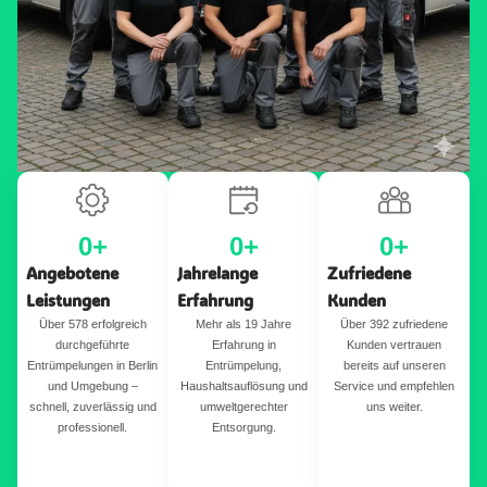
0
+
0
+
0
+
Angebotene
Jahrelange
Zufriedene
Leistungen
Erfahrung
Kunden
Über 578 erfolgreich
Mehr als 19 Jahre
Über 392 zufriedene
durchgeführte
Erfahrung in
Kunden vertrauen
Entrümpelungen in Berlin
Entrümpelung,
bereits auf unseren
und Umgebung –
Haushaltsauflösung und
Service und empfehlen
schnell, zuverlässig und
umweltgerechter
uns weiter.
professionell.
Entsorgung.